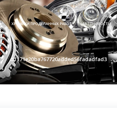
Р
ХРОНИКИ ПРОДЕЛАННЫХ РАБОТ
АВТОНОВОСТИ
d1171e20ba767720added56fadadfad3