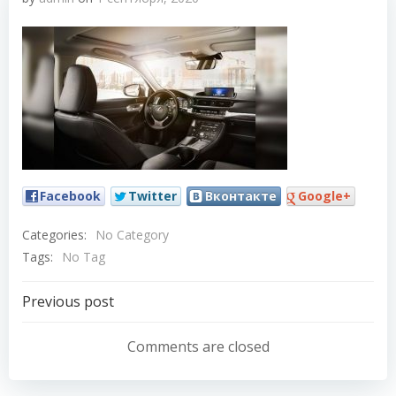
Facebook
Twitter
Вконтакте
Google+
Categories:
No Category
Tags:
No Tag
Навигация
Previous post
по
Comments are closed
записям