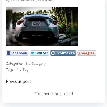
Facebook
Twitter
Вконтакте
Google+
Categories:
No Category
Tags:
No Tag
Навигация
Previous post
по
Comments are closed
записям