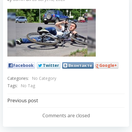
Facebook
Twitter
Вконтакте
Google+
Categories:
No Category
Tags:
No Tag
Навигация
Previous post
по
Comments are closed
записям