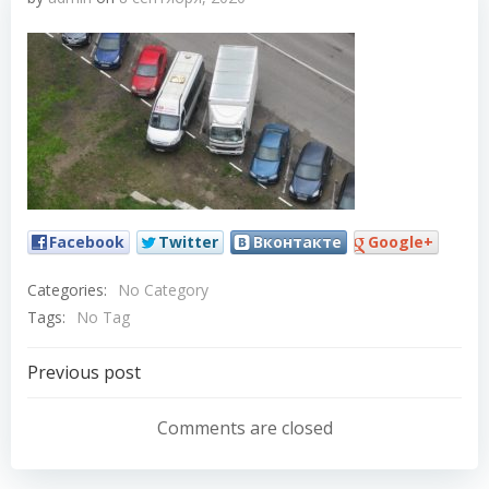
Facebook
Twitter
Вконтакте
Google+
Categories:
No Category
Tags:
No Tag
Навигация
Previous post
по
Comments are closed
записям