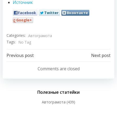
Источник
Facebook
Twitter
Вконтакте
Google+
Categories:
Автограмота
Tags:
No Tag
Навигация
Навигация
Previous post
Next post
по
по
Comments are closed
записям
записям
Полезные статейки
Автограмота
(439)