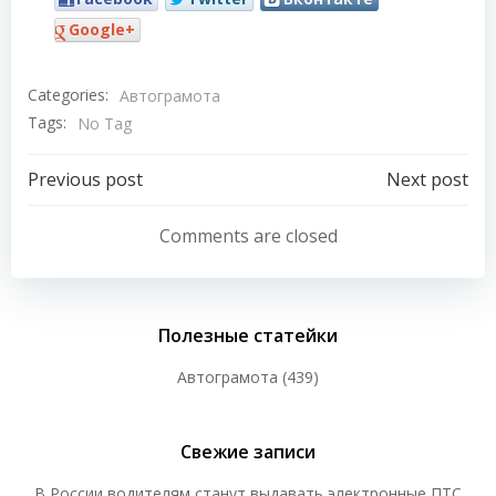
Google+
Categories:
Автограмота
Tags:
No Tag
Навигация
Навигация
Previous post
Next post
по
по
Comments are closed
записям
записям
Полезные статейки
Автограмота
(439)
Свежие записи
В России водителям станут выдавать электронные ПТС