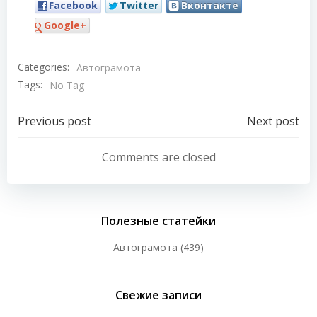
Facebook
Twitter
Вконтакте
Google+
Categories:
Автограмота
Tags:
No Tag
Навигация
Навигация
Previous post
Next post
по
по
Comments are closed
записям
записям
Полезные статейки
Автограмота
(439)
Свежие записи