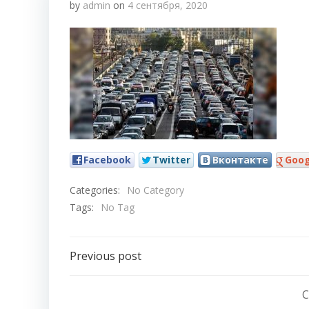
by
admin
on
4 сентября, 2020
Facebook
Twitter
Вконтакте
Goog
Categories:
No Category
Tags:
No Tag
Навигация
Previous post
по
C