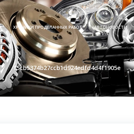
Р
ХРОНИКИ ПРОДЕЛАННЫХ РАБОТ
АВТОНОВОСТИ
f5cb5374b27ccb1d924edfd4d4f1905e