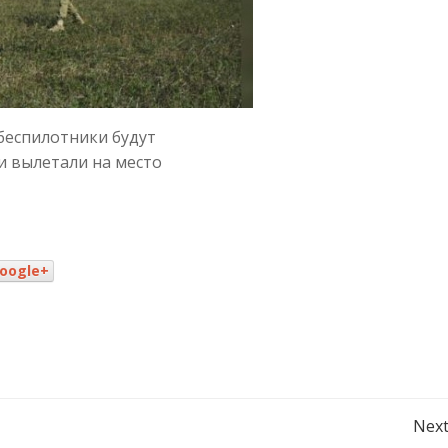
беспилотники будут
и вылетали на место
oogle+
Навигация
Next