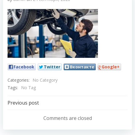
Facebook
Twitter
Вконтакте
Google+
Categories:
No Category
Tags:
No Tag
Навигация
Previous post
по
Comments are closed
записям