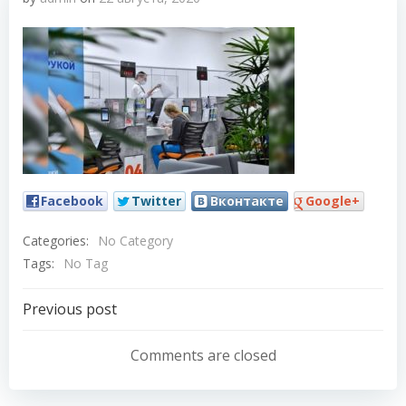
Facebook
Twitter
Вконтакте
Google+
Categories:
No Category
Tags:
No Tag
Навигация
Previous post
по
Comments are closed
записям