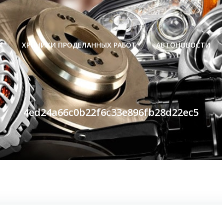
Р
ХРОНИКИ ПРОДЕЛАННЫХ РАБОТ
АВТОНОВОСТИ
4ed24a66c0b22f6c33e896fb28d22ec5