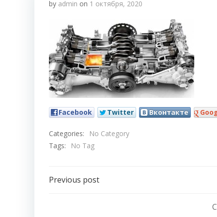
by
admin
on
1 октября, 2020
Facebook
Twitter
Вконтакте
Goog
Categories:
No Category
Tags:
No Tag
Навигация
Previous post
по
C