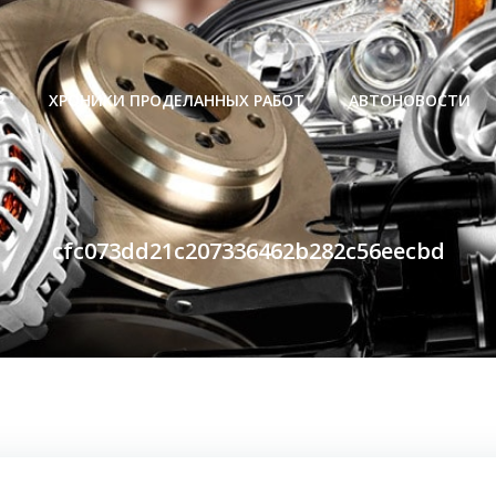
Р
ХРОНИКИ ПРОДЕЛАННЫХ РАБОТ
АВТОНОВОСТИ
cfc073dd21c207336462b282c56eecbd