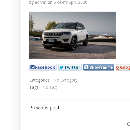
by
admin
on
5 сентября, 2020
Facebook
Twitter
Вконтакте
Goog
Categories:
No Category
Tags:
No Tag
Навигация
Previous post
по
C