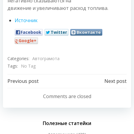
негативно сказываются на
движение и увеличивают расход топлива.
Источник
Facebook
Twitter
Вконтакте
Google+
Categories:
Автограмота
Tags:
No Tag
Навигация
Навигация
Previous post
Next post
по
по
Comments are closed
записям
записям
Полезные статейки