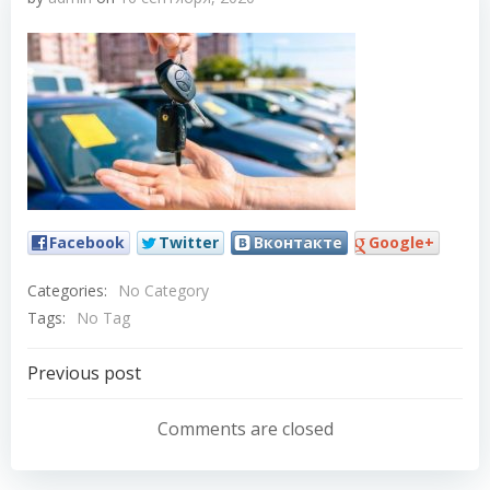
Facebook
Twitter
Вконтакте
Google+
Categories:
No Category
Tags:
No Tag
Навигация
Previous post
по
Comments are closed
записям