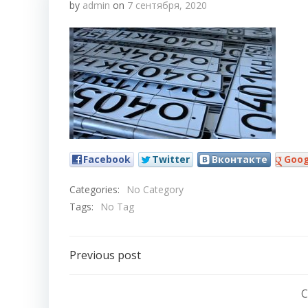
by
admin
on
7 сентября, 2020
Facebook
Twitter
Вконтакте
Goog
Categories:
No Category
Tags:
No Tag
Навигация
Previous post
по
C