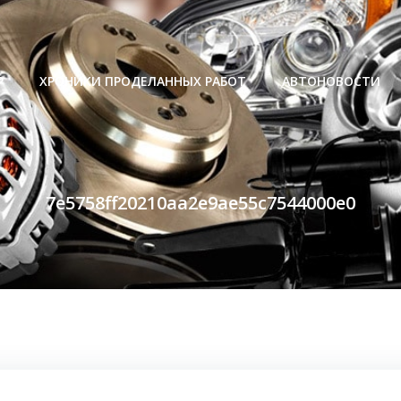
Р
ХРОНИКИ ПРОДЕЛАННЫХ РАБОТ
АВТОНОВОСТИ
7e5758ff20210aa2e9ae55c7544000e0