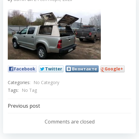
Facebook
Twitter
Вконтакте
Google+
Categories:
No Category
Tags:
No Tag
Навигация
Previous post
по
Comments are closed
записям