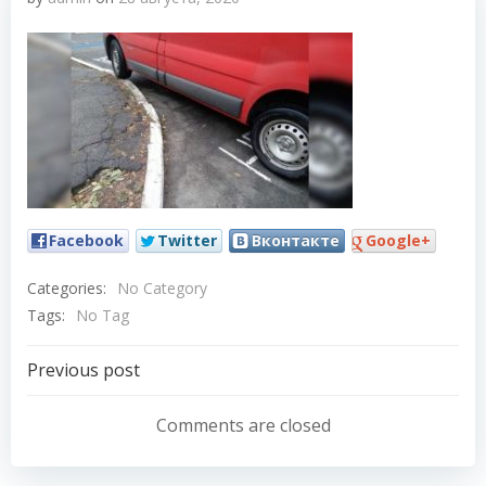
Facebook
Twitter
Вконтакте
Google+
Categories:
No Category
Tags:
No Tag
Навигация
Previous post
по
Comments are closed
записям