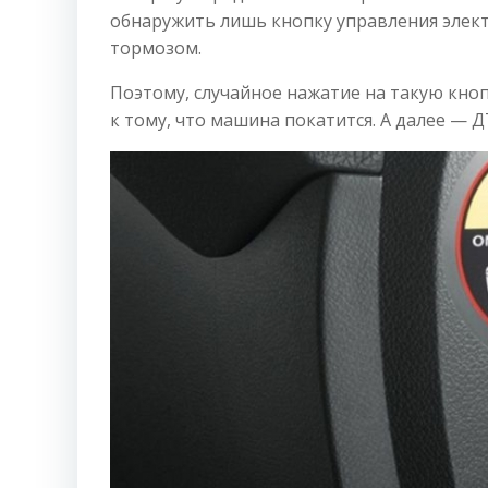
обнаружить лишь кнопку управления эле
тормозом.
Поэтому, случайное нажатие на такую кно
к тому, что машина покатится. А далее — Д