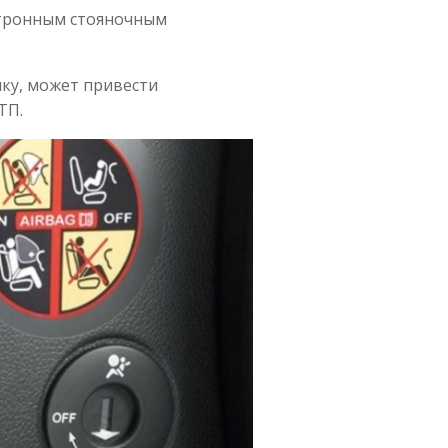
ктронным стояночным
пку, может привести
ТП.