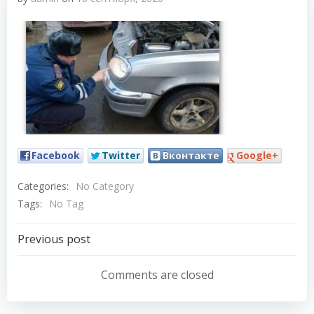
Facebook
Twitter
Вконтакте
Google+
Categories:
No Category
Tags:
No Tag
Навигация
Previous post
по
Comments are closed
записям