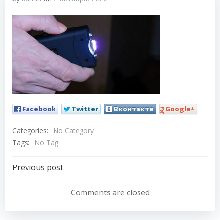
Facebook
Twitter
Вконтакте
Google+
Categories:
No Category
Tags:
No Tag
Навигация
Previous post
по
Comments are closed
записям