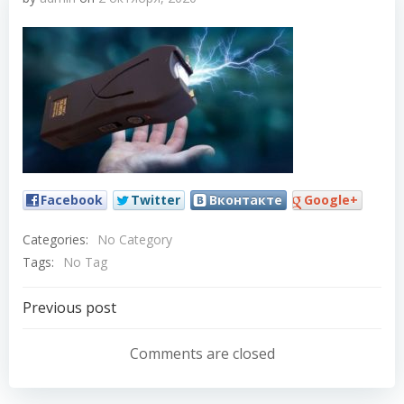
Facebook
Twitter
Вконтакте
Google+
Categories:
No Category
Tags:
No Tag
Навигация
Previous post
по
Comments are closed
записям