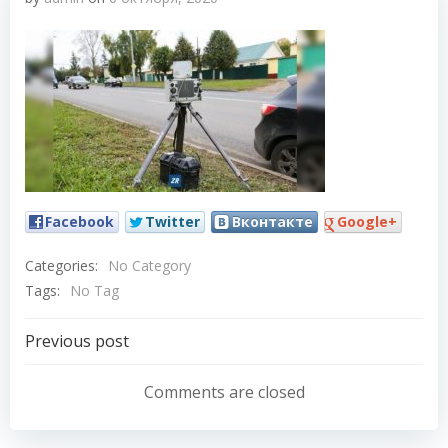
Facebook
Twitter
Вконтакте
Google+
Categories:
No Category
Tags:
No Tag
Навигация
Previous post
по
Comments are closed
записям