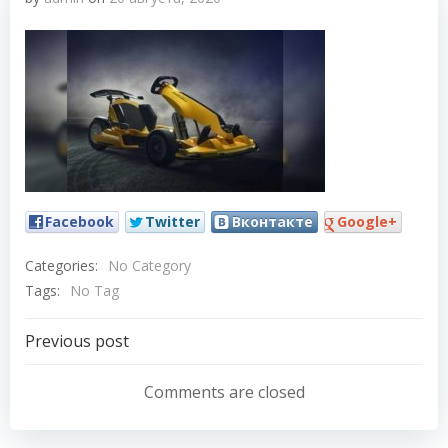
Facebook
Twitter
Вконтакте
Google+
Categories:
No Category
Tags:
No Tag
Навигация
Previous post
по
Comments are closed
записям