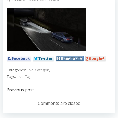
Facebook
Twitter
Вконтакте
Google+
Categories:
No Category
Tags:
No Tag
Навигация
Previous post
по
Comments are closed
записям