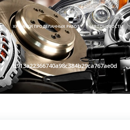
Р
ХРОНИКИ ПРОДЕЛАННЫХ РАБОТ
АВТОНОВОСТИ
b913a22366740a98c384b29ca767ae0d