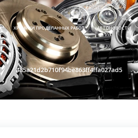
Р
ХРОНИКИ ПРОДЕЛАННЫХ РАБОТ
АВТОНОВОСТИ
485a21d2b710f94be863ff4ffa027ad5