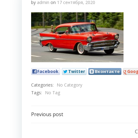
by
admin
on
17 сентября, 2020
Facebook
Twitter
Вконтакте
Goog
Categories:
No Category
Tags:
No Tag
Навигация
Previous post
по
C