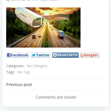
Facebook
Twitter
Вконтакте
Google+
Categories:
No Category
Tags:
No Tag
Навигация
Previous post
по
Comments are closed
записям