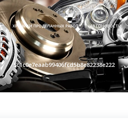
Р
ХРОНИКИ ПРОДЕЛАННЫХ РАБОТ
АВТОНОВОСТИ
5c1c0e7eaab99406fcd5b8e82238e222