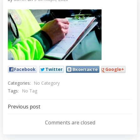
Facebook
Twitter
Вконтакте
Google+
Categories:
No Category
Tags:
No Tag
Навигация
Previous post
по
Comments are closed
записям