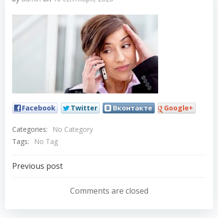
Facebook
Twitter
Вконтакте
Google+
Categories:
No Category
Tags:
No Tag
Навигация
Previous post
по
Comments are closed
записям