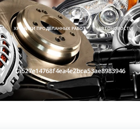
Р
ХРОНИКИ ПРОДЕЛАННЫХ РАБОТ
АВТОНОВОСТИ
fa527e14768f4ea4e2bca53ae8983946