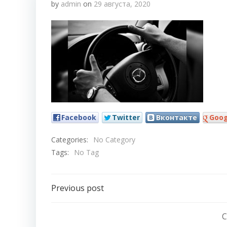
by
admin
on
29 августа, 2020
Facebook
Twitter
Вконтакте
Goog
Categories:
No Category
Tags:
No Tag
Навигация
Previous post
по
C