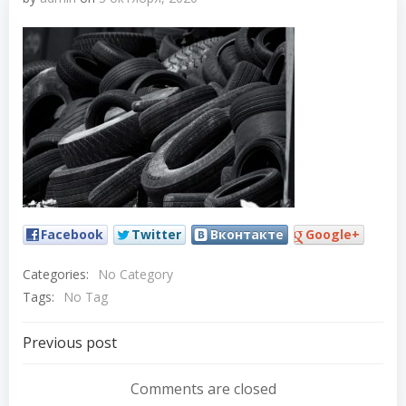
Facebook
Twitter
Вконтакте
Google+
Categories:
No Category
Tags:
No Tag
Навигация
Previous post
по
Comments are closed