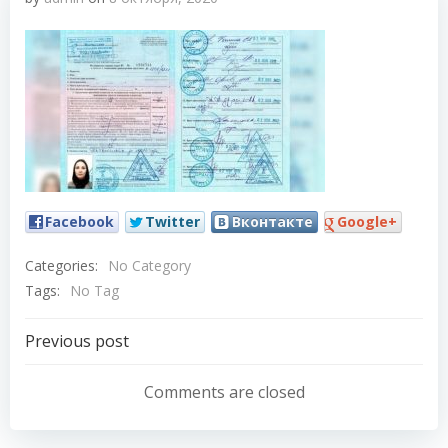
Facebook
Twitter
Вконтакте
Google+
Categories:
No Category
Tags:
No Tag
Навигация
Previous post
по
Comments are closed
записям