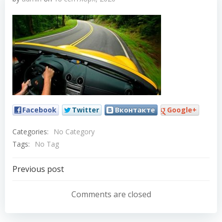
Facebook
Twitter
Вконтакте
Google+
Categories:
No Category
Tags:
No Tag
Навигация
Previous post
по
Comments are closed
записям