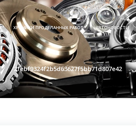
Р
ХРОНИКИ ПРОДЕЛАННЫХ РАБОТ
АВТОНОВОСТИ
2febf9324f2b5d63627f5bb71d807e42