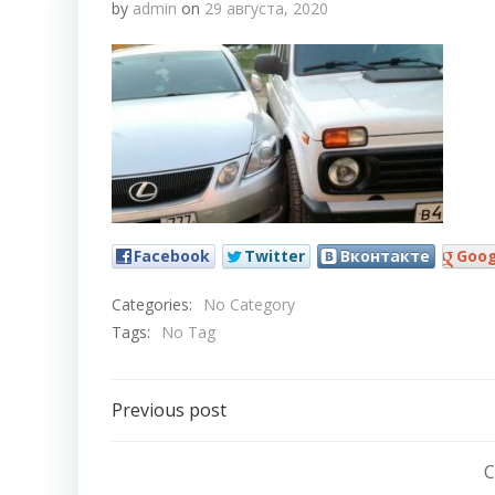
by
admin
on
29 августа, 2020
Facebook
Twitter
Вконтакте
Goog
Categories:
No Category
Tags:
No Tag
Навигация
Previous post
по
C