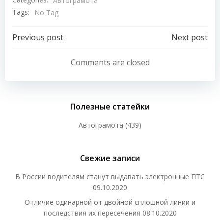
Автограмота
Tags:
No Tag
Навигация
Навигация
Previous post
Next post
по
по
Comments are closed
записям
записям
Полезные статейки
Автограмота
(439)
Свежие записи
В России водителям станут выдавать электронные ПТС
09.10.2020
Отличие одинарной от двойной сплошной линии и
последствия их пересечения
08.10.2020