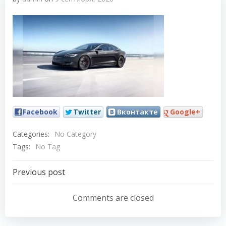
Facebook
Twitter
Вконтакте
Google+
Categories:
No Category
Tags:
No Tag
Навигация
Previous post
по
Comments are closed
записям