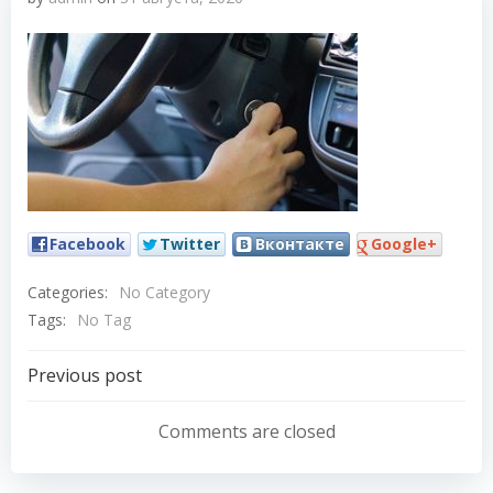
Facebook
Twitter
Вконтакте
Google+
Categories:
No Category
Tags:
No Tag
Навигация
Previous post
по
Comments are closed
записям