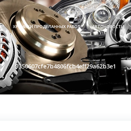
Р
ХРОНИКИ ПРОДЕЛАННЫХ РАБОТ
АВТОНОВОСТИ
9350607cfe7b4806fcb4eff29a62b3e1