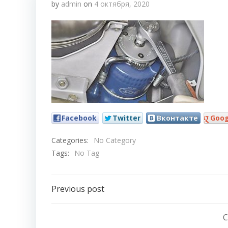
by
admin
on
4 октября, 2020
Facebook
Twitter
Вконтакте
Goog
Categories:
No Category
Tags:
No Tag
Навигация
Previous post
по
C