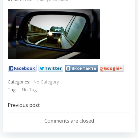
Facebook
Twitter
Вконтакте
Google+
Categories:
No Category
Tags:
No Tag
Навигация
Previous post
по
Comments are closed
записям