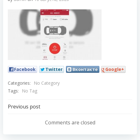
Facebook
Twitter
Вконтакте
Google+
Categories:
No Category
Tags:
No Tag
Навигация
Previous post
по
Comments are closed
записям