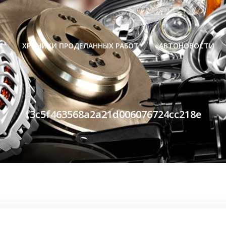
Р
ХРОНИКИ ПРОДЕЛАННЫХ РАБОТ
АВТОНОВОСТИ
f3c5f463568a2a21d006076724cc218e