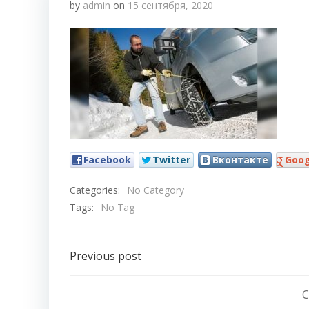
by
admin
on
15 сентября, 2020
Facebook
Twitter
Вконтакте
Goog
Categories:
No Category
Tags:
No Tag
Навигация
Previous post
по
C