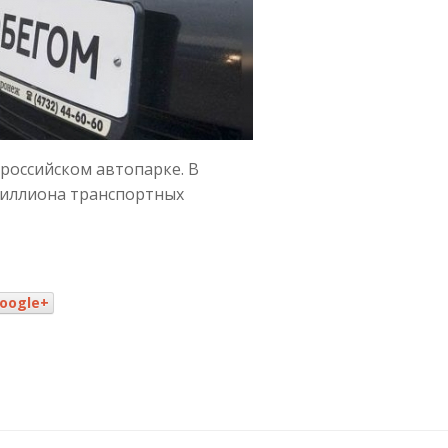
российском автопарке. В
миллиона транспортных
oogle+