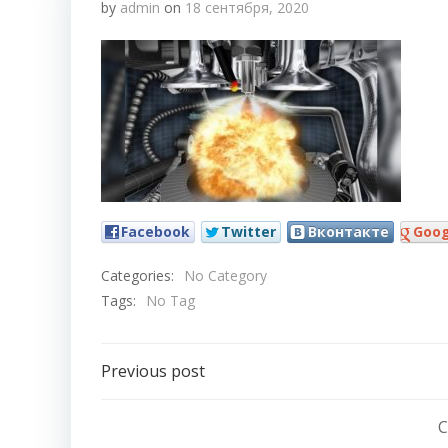
by
admin
on
18 сентября, 2020
Facebook
Twitter
Вконтакте
Goog
Categories:
No Category
Tags:
No Tag
Навигация
Previous post
по
C