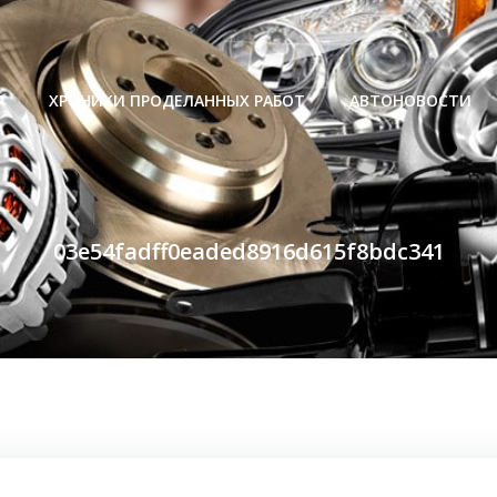
Р
ХРОНИКИ ПРОДЕЛАННЫХ РАБОТ
АВТОНОВОСТИ
03e54fadff0eaded8916d615f8bdc341