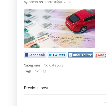
by
admin
on
8 сентября, 2020
Facebook
Twitter
Вконтакте
Goog
Categories:
No Category
Tags:
No Tag
Навигация
Previous post
по
C