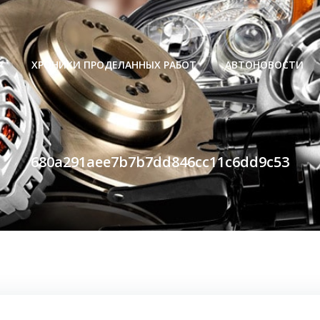
Р
ХРОНИКИ ПРОДЕЛАННЫХ РАБОТ
АВТОНОВОСТИ
680a291aee7b7b7dd846cc11c6dd9c53