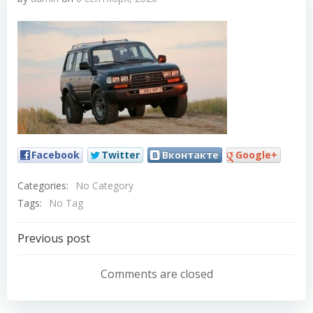
Facebook
Twitter
Вконтакте
Google+
Categories:
No Category
Tags:
No Tag
Навигация
Previous post
по
Comments are closed
записям