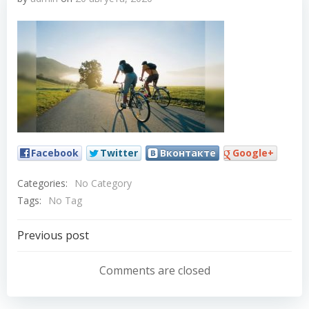
Facebook
Twitter
Вконтакте
Google+
Categories:
No Category
Tags:
No Tag
Навигация
Previous post
по
Comments are closed
записям