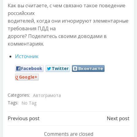
Как вы считаете, с чем связано такое поведение
российских
водителей, когда они игнорируют элементарные
требования ПДД на
дороге? Поделитесь своими доводами в
комментариях.
Источник
Facebook
Twitter
Вконтакте
Google+
Categories:
Автограмота
Tags:
No Tag
Навигация
Навигация
Previous post
Next post
по
по
Comments are closed